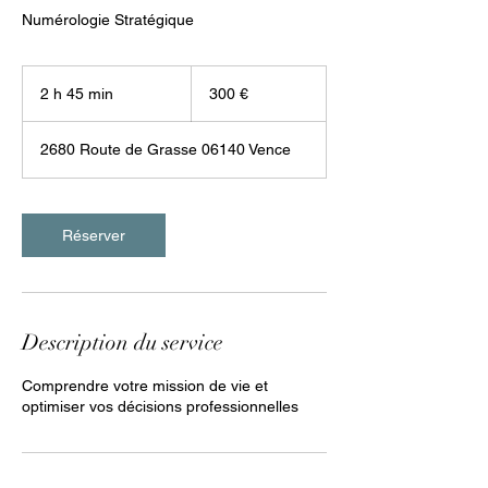
Numérologie Stratégique
300
euros
2 h 45 min
2
300 €
h
4
2680 Route de Grasse 06140 Vence
5
m
i
n
Réserver
Description du service
Comprendre votre mission de vie et
optimiser vos décisions professionnelles